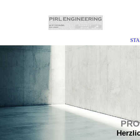
STA
PRO
Herzli